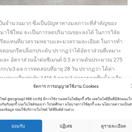
งเป็นจำนวนมาก ซึ่งเป็นปัญหาทางมลภาวะที่สำคัญของ
มาใช้ใหม่ จะเป็นการลดปริมาณขยะลงได้ ในการวิจัย
อนกรีตแทนที่มวลรวมหยาบและมวลรวมละเอียด ในการทำ
คอนกรีตบล็อกประดับ ปรากฏว่าได้อัตราส่วนที่เหมาะ
5:4 และ อัตราส่วนน้ำต่อซีเมนต์ 0.5 ความดันประมาณ 275
/ม3 ผล การทดสอบที่อายุ 28 วัน ปรากฏว่า ได้ค่า
แน่นเฉลี่ยเท่ากับ 1416.5 กก/ม3 ค่าการดูดซึมน้ำเฉลี่ย
จัดการ การอนุญาตใช้งาน Cookies
ดขึ้นรูปที่ 275 กก/ซม2 ผลการทดสอบการนำความร้อน
/เมตร.เคลวิน และ ค่าความต้านทานความร้อนเท่ากับ
บไซต์ {pscgroup1988.co.th} มีการใช้งานเทคโนโลยีคุกกี้ หรือ เทคโนโลยีอื่นที่มีลักษณะใก
ยงกันกับคุกกี้ บนเว็บไซต์ของเรา โปรดศึกษา นโยบายการใช้คุกกี้ และ นโยบายความเป็นส
คุณสมบัติของคอนกรีตบล็อกประดับได้ว่า เป็นวัสดุ
ของข้อมูล ก่อนใช้บริการเว็บไซต์ ได้ที่ลิงค์ด้านล่าง
ก ได้ มีน้ำหนักเบา ป้องกันการซึมผ่านน้ำได้ดี และมี
มารถนำไปก่อสร้างอาคารได้จริง
ยอมรับ
ปฏิเสธ
ดูรายละเอียด