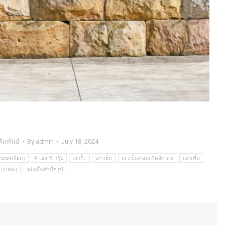
ัมพันธ์
By
admin
July 18, 2024
บบเหลี่ยม)
พี เอส ซี กรุ๊ป
เสารั้ว
เสาเข็ม
เสาเข็มคอนกรีตอัดแรง
แผ่นพื้น
sc(1988)
แผ่นพื้นสำเร็จรูป