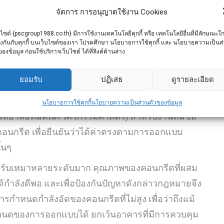
จัดการ การอนุญาตใช้งาน Cookies
งคือปูนแดง ส่วนงานก่อฉาบคือปูนเขียว ส่วนกลุ่มบริษัท
านผู้อ่านต้องซื้อหรือให้ผู้รับเหมาซื้อ ก็ควรที่จะทราบชนิด
บไซต์ {pscgroup1988.co.th} มีการใช้งานเทคโนโลยีคุกกี้ หรือ เทคโนโลยีอื่นที่มีลักษณะใก
ยงกันกับคุกกี้ บนเว็บไซต์ของเรา โปรดศึกษา นโยบายการใช้คุกกี้ และ นโยบายความเป็นส
เภท
ของข้อมูล ก่อนใช้บริการเว็บไซต์ ได้ที่ลิงค์ด้านล่าง
ยอมรับ
ปฏิเสธ
ดูรายละเอียด
คือกำลังอัดของคอนกรีตเมื่อมีอายุครบ 28 วัน มีหน่วย
r) ซึ่งหากต้องการทราบค่าจะต้องนำไปทดสอบในห้อง
นโยบายการใช้คุกกี้
นโยบายความเป็นส่วนตัวของข้อมูล
ิทยาลัยที่มีคณะวิศวกรรมศาสตร์) สำหรับงานที่มีข้อ
อนกรีต เพื่อยืนยันว่าได้ค่าตรงตามการออกแบบ
้นๆ
ู้รับเหมาหลายระดับมาก คุณภาพของคอนกรีตที่ผสม
ด้กำลังดีพอ และเพื่อป้องกันปัญหาดังกล่าวกฎหมายจึง
ำหนดกำลังอัดของคอนกรีตที่ไม่สูง เพื่อว่าถึงแม้
หนดของการออกแบบได้ ยกเว้นอาคารที่มีการควบคุม