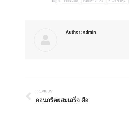
Tags:
psc(1988)
คอนกรีตอัดแรง
พี เอส ซี กรุ๊ป
Author:
admin
Post
PREVIOUS
navigation
คอนกรีตผสมเสร็จ คือ
Previous
post: