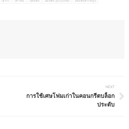
เสารั้ว
เสาเข็ม
แผ่นพื้น
แผ่นพื้น psc(1988)
แผ่นพื้นสำเร็จรูป
NEXT
การใช้เศษโฟมเก่าในคอนกรีตบล็อก
Next
ประดับ
post: