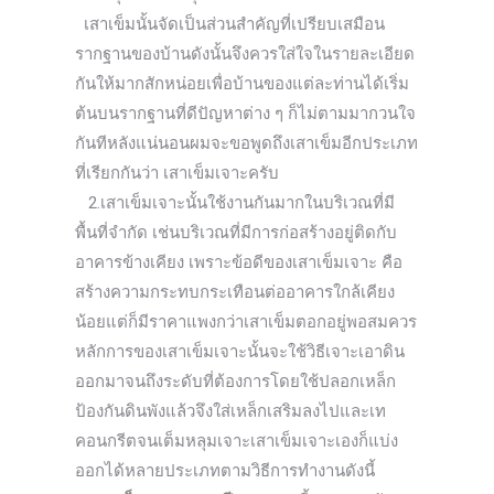
เสาเข็มนั้นจัดเป็นส่วนสำคัญที่เปรียบเสมือน
รากฐานของบ้านดังนั้นจึงควรใส่ใจในรายละเอียด
กันให้มากสักหน่อยเพื่อบ้านของแต่ละท่านได้เริ่ม
ต้นบนรากฐานที่ดีปัญหาต่าง ๆ ก็ไม่ตามมากวนใจ
กันทีหลังแน่นอนผมจะขอพูดถึงเสาเข็มอีกประเภท
ที่เรียกกันว่า เสาเข็มเจาะครับ
2.เสาเข็มเจาะนั้นใช้งานกันมากในบริเวณที่มี
พื้นที่จำกัด เช่นบริเวณที่มีการก่อสร้างอยู่ติดกับ
อาคารข้างเคียง เพราะข้อดีของเสาเข็มเจาะ คือ
สร้างความกระทบกระเทือนต่ออาคารใกล้เคียง
น้อยแต่ก็มีราคาแพงกว่าเสาเข็มตอกอยู่พอสมควร
หลักการของเสาเข็มเจาะนั้นจะใช้วิธีเจาะเอาดิน
ออกมาจนถึงระดับที่ต้องการโดยใช้ปลอกเหล็ก
ป้องกันดินพังแล้วจึงใส่เหล็กเสริมลงไปและเท
คอนกรีตจนเต็มหลุมเจาะเสาเข็มเจาะเองก็แบ่ง
ออกได้หลายประเภทตามวิธีการทำงานดังนี้