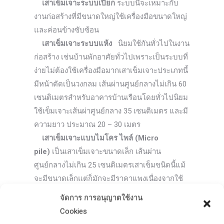
เสาเข็มเจาะระบบเปียก
ระบบนี้จะเหมาะกับ
งานก่อสร้างที่มีขนาดใหญ่ใช้เครื่องมือขนาดใหญ่
และค่อนข้างซับซ้อน
เสาเข็มเจาะระบบแห้ง
นิยมใช้กันทั่วไปในงาน
ก่อสร้าง เช่นบ้านพักอาศัยทั่วไปเพราะเป็นระบบที่
ง่ายไม่ต้องใช้เครื่องมือมากเสาเข็มเจาะประเภทนี้
มีหน้าตัดเป็นวงกลม เส้นผ่านศูนย์กลางไม่เกิน 60
เซนติเมตรสำหรับอาคารบ้านเรือนโดยทั่วไปนิยม
ใช้เข็มเจาะเส้นผ่าศูนย์กลาง 35 เซนติเมตร และมี
ความยาว ประมาณ 20 – 30 เมตร
เสาเข็มเจาะแบบไมโคร ไพล์ (Micro
pile)
เป็นเสาเข็มเจาะขนาดเล็ก เส้นผ่าน
ศูนย์กลางไม่เกิน 25 เซนติเมตรเสาเข็มขนิดนี้แม้
จะมีขนาดเล็กแต่ก็มักจะมีราคาแพงเนื่องจากใช้
เทคนิคที่พิเศษกว่าแบบอื่น ๆ ใช้มากในงาน
จัดการ การอนุญาตใช้งาน
ซ่อมแซมอาคาร หรือต่อเติมบริเวณที่มีพื้นที่ใน
Cookies
การทำงานน้อย ๆ