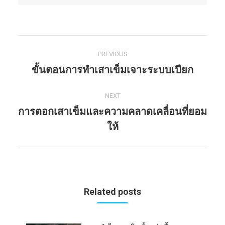
PREVIOUS
Post
ขั้นตอนการทำเสาเข็มเจาะระบบเปียก
Previous
navigation
post:
NEXT
การตอกเสาเข็มและความคลาดเคลื่อนที่ยอม
Next
ให้
post:
Related posts