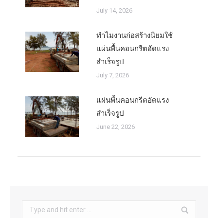
July 14, 2026
ทำไมงานก่อสร้างนิยมใช้
แผ่นพื้นคอนกรีตอัดแรง
สำเร็จรูป
July 7, 2026
แผ่นพื้นคอนกรีตอัดแรง
สำเร็จรูป
June 22, 2026
Search: