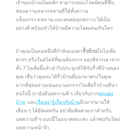
เจ้าของบ้านเป็นหลัก สามารถตอบโจทย์คนที่ชื่น
ชอบความหลากหลายที่ให้ทั้งความ
แข็งแกร่ง ทนทาน และทนต่อทุกสภาวะได้เป็น
อย่างดี พร้อมทำให้บ้านมีความโดดเด่นเกินใคร
ถ้าคุณเป็นคนหนึ่งที่กำลังมองหา
รั้วบ้าน
ในไอเดีย
ต่างๆ หรือในสไตล์ที่คุณต้องการ ลองพิจารณาจาก
ทั้ง 7 ไอเดียนี้แล้วนำไปประยุกต์ใช้กับรั้วที่บ้านของ
คุณ เชื่อว่าคุณจะได้รั้วบ้านที่ออกมาตรงใจคุณ
มากที่สุดอย่างแน่นอน นอกจากไอเดียรั้วบ้านที่น่า
สนใจนี้ เรายังมีบทความดี ๆ เกี่ยวกับการ
ตกแต่ง
บ้าน
และ
เรื่องน่ารู้เกี่ยวกับบ้าน
อีกมากมายให้
เพื่อน ๆ ได้อัพเดทกัน อย่าลืมติดตามเราสำหรับ
บทความดี ๆ แบบนี้ในอนาคตนะคะ แล้วพบกันใหม่
บทความหน้าจ้า