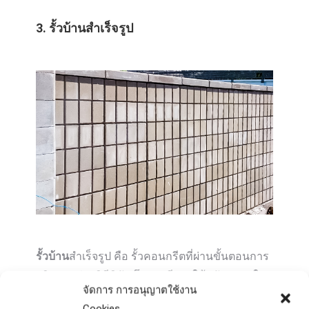
3. รั้วบ้านสำเร็จรูป
รั้วบ้าน
สำเร็จรูป คือ รั้วคอนกรีตที่ผ่านขั้นตอนการ
ผลิตมาอย่างพิถีพิถัน โดยจะมีการใช้นวัตกรรมใน
จัดการ การอนุญาตใช้งาน
การทำคอนกรีตบล็อกแล้วใช้การอัดแรงเพื่อทำให้
Cookies