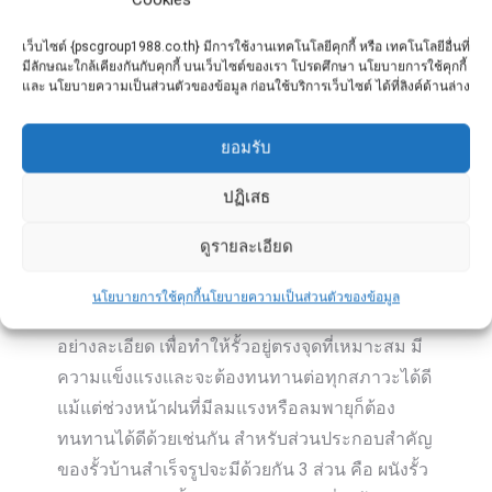
กลายมาเป็นรูปทรงแบบสำเร็จที่นำไปติดตั้งได้ทันที
มีคุณสมบัติที่แข็งแกร่งและทนทานสูง ส่วนการยึด
เว็บไซต์ {pscgroup1988.co.th} มีการใช้งานเทคโนโลยีคุกกี้ หรือ เทคโนโลยีอื่นที่
มีลักษณะใกล้เคียงกันกับคุกกี้ บนเว็บไซต์ของเรา โปรดศึกษา นโยบายการใช้คุกกี้
ตัวคอนกรีตให้ติดกันนั้นจะใช้เป็นลวด
PC
และ นโยบายความเป็นส่วนตัวของข้อมูล ก่อนใช้บริการเว็บไซต์ ได้ที่ลิงค์ด้านล่าง
Wire
เพื่อการเสริมแรง เมื่อนำไปติดตั้งแล้วจะให้รั้ว
บ้านที่มีความสวยงามทันที ความสูงมาตรฐานของ
ยอมรับ
รั้วสำเร็จจะอยู่ที่ 1.50-2.00 เมตร รั้วชนิดนี้จะเด่น
ในเรื่องของการใช้งานที่มีอายุยาวนานแต่ราคาไม่
ปฏิเสธ
สูง จึงช่วยประหยัดทั้งเวลาและค่าติดตั้ง สำหรับ
ดูรายละเอียด
การติดตั้งนั้นทางร้านที่รับติดตั้งรั้วบ้านสำเร็จรูปจะ
มีทีมวิศวกรและช่างที่มีความชำนาญการมาเป็นผู้
นโยบายการใช้คุกกี้
นโยบายความเป็นส่วนตัวของข้อมูล
ติดตั้งให้ เพราะจะต้องมีการวางแผนการติดตั้ง
อย่างละเอียด เพื่อทำให้รั้วอยู่ตรงจุดที่เหมาะสม มี
ความแข็งแรงและจะต้องทนทานต่อทุกสภาวะได้ดี
แม้แต่ช่วงหน้าฝนที่มีลมแรงหรือลมพายุก็ต้อง
ทนทานได้ดีด้วยเช่นกัน สำหรับส่วนประกอบสำคัญ
ของรั้วบ้านสำเร็จรูปจะมีด้วยกัน 3 ส่วน คือ ผนังรั้ว