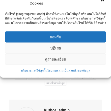
การสร้างบันไดปูนต้องการการวางแผนและความ
Cookies
ละเอียดในทุกขั้นตอน ตั้งแต่การวัดและออกแบบ
เว็บไซต์ {pscgroup1988.co.th} มีการใช้งานเทคโนโลยีคุกกี้ หรือ เทคโนโลยีอื่นที่
การเตรียมพื้นที่ การติดตั้งเหล็กเสริม การเทปูน
มีลักษณะใกล้เคียงกันกับคุกกี้ บนเว็บไซต์ของเรา โปรดศึกษา นโยบายการใช้คุกกี้
การตกแต่งพื้นผิว และการบ่มปูน การทำตามขั้น
และ นโยบายความเป็นส่วนตัวของข้อมูล ก่อนใช้บริการเว็บไซต์ ได้ที่ลิงค์ด้านล่าง
ตอนและข้อควรระวังที่ถูกต้องจะช่วยให้บันไดปูนมี
ความแข็งแรง ทนทาน และสวยงาม
ยอมรับ
ปฏิเสธ
Category:
ข่าวประชาสัมพันธ์
By
admin
August 8, 2024
ดูรายละเอียด
Tags:
psc(1988)
คอนกรีตอัดแรง
นโยบายการใช้คุกกี้
นโยบายความเป็นส่วนตัวของข้อมูล
ท่อระบายน้ำคอนกรีตอัดแรง (แบบเหลี่ยม)
พี เอส ซี กรุ๊ป
เสารั้ว
เสาเข็ม
เสาเข็มคอนกรีตอัดแรง
แผ่นพื้น
แผ่นพื้น psc(1988)
แผ่นพื้นสำเร็จรูป
Author:
admin