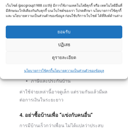
ยาว ควรวางแผนให้
เว็บไซต์ {pscgroup1988.co.th} มีการใช้งานเทคโนโลยีคุกกี้ หรือ เทคโนโลยีอื่นที่
มีลักษณะใกล้เคียงกันกับคุกกี้ บนเว็บไซต์ของเรา โปรดศึกษา นโยบายการใช้คุกกี้
ยังออมได้อย่างสม่ำเสมอ
และ นโยบายความเป็นส่วนตัวของข้อมูล ก่อนใช้บริการเว็บไซต์ ได้ที่ลิงค์ด้านล่าง
มีเงินสำหรับเป้าหมายอื่นในชีวิต
ยอมรับ
3. คิดค่าใช้จ่ายแฝงให้ครบ
ปฏิเสธ
นอกจากค่างวด ยังมี
ดูรายละเอียด
ค่าส่วนกลาง
ค่าซ่อมบำรุง
นโยบายการใช้คุกกี้
นโยบายความเป็นส่วนตัวของข้อมูล
ภาษีและประกันบ้าน
ค่าใช้จ่ายเหล่านี้อาจดูเล็ก แต่รวมกันแล้วมีผล
ต่อการเงินในระยะยาว
4. อย่าซื้อบ้านเพื่อ “แข่งกับคนอื่น”
การมีบ้านเร็วกว่าเพื่อน ไม่ได้แปลว่าประสบ