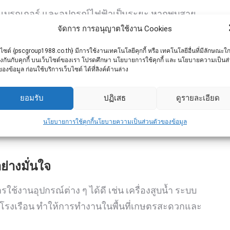
อ เบรกเกอร์ และอุปกรณ์ไฟฟ้าเป็นระยะ หากพบสาย
จัดการ การอนุญาตใช้งาน Cookies
รีบซ่อมแซมทันที เพื่อป้องกันอันตรายจากไฟฟ้ารั่ว
บไซต์ {pscgroup1988.co.th} มีการใช้งานเทคโนโลยีคุกกี้ หรือ เทคโนโลยีอื่นที่มีลักษณะใก
ยงกันกับคุกกี้ บนเว็บไซต์ของเรา โปรดศึกษา นโยบายการใช้คุกกี้ และ นโยบายความเป็นส
ของข้อมูล ก่อนใช้บริการเว็บไซต์ ได้ที่ลิงค์ด้านล่าง
ยอมรับ
ปฏิเสธ
ดูรายละเอียด
ชื้นสูง จึงควรวางระบบไฟฟ้าให้เหมาะสม ยกจุดต่อไฟ
์ที่ทนต่อสภาพกลางแจ้ง เพื่อลดความเสี่ยงในการเกิด
นโยบายการใช้คุกกี้
นโยบายความเป็นส่วนตัวของข้อมูล
ย่างมั่นใจ
ใช้งานอุปกรณ์ต่าง ๆ ได้ดี เช่น เครื่องสูบน้ำ ระบบ
์ในโรงเรือน ทำให้การทำงานในพื้นที่เกษตรสะดวกและ