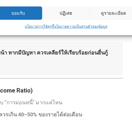
เพียง 1–2 เดือน ก็อาจทำให้เครดิตเสีย
ยอมรับ
ปฏิเสธ
ดูรายละเอียด
กลับมาจ่ายดีแล้ว ก็ยังสามารถกู้ได้ แต่ธนาคารอาจขอ
นโยบายการใช้คุกกี้
นโยบายความเป็นส่วนตัวของข้อมูล
า หากมีปัญหา ควรเคลียร์ให้เรียบร้อยก่อนยื่นกู้
ncome Ratio)
 “การผ่อนหนี้” มากแค่ไหน
่ควรเกิน 40–50% ของรายได้ต่อเดือน