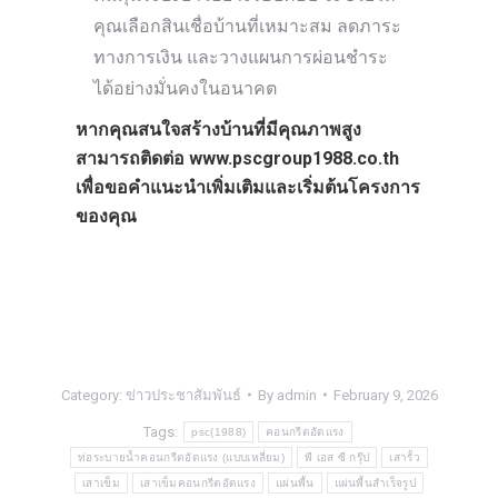
คุณเลือกสินเชื่อบ้านที่เหมาะสม ลดภาระ
ทางการเงิน และวางแผนการผ่อนชำระ
ได้อย่างมั่นคงในอนาคต
หากคุณสนใจสร้างบ้านที่มีคุณภาพสูง
สามารถติดต่อ
www.pscgroup1988.co.th
เพื่อขอคำแนะนำเพิ่มเติมและเริ่มต้นโครงการ
ของคุณ
Category:
ข่าวประชาสัมพันธ์
By
admin
February 9, 2026
Tags:
psc(1988)
คอนกรีตอัดแรง
ท่อระบายน้ำคอนกรีตอัดแรง (แบบเหลี่ยม)
พี เอส ซี กรุ๊ป
เสารั้ว
เสาเข็ม
เสาเข็มคอนกรีตอัดแรง
แผ่นพื้น
แผ่นพื้นสำเร็จรูป