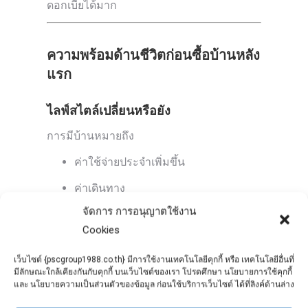
ดอกเบี้ยได้มาก
ความพร้อมด้านชีวิตก่อนซื้อบ้านหลัง
แรก
ไลฟ์สไตล์เปลี่ยนหรือยัง
การมีบ้านหมายถึง
ค่าใช้จ่ายประจำเพิ่มขึ้น
ค่าเดินทาง
จัดการ การอนุญาตใช้งาน
ค่าดูแลซ่อมแซม
Cookies
ควรถามตัวเองว่า
เว็บไซต์ {pscgroup1988.co.th} มีการใช้งานเทคโนโลยีคุกกี้ หรือ เทคโนโลยีอื่นที่
ที่ทำงานมั่นคงหรือไม่
มีลักษณะใกล้เคียงกันกับคุกกี้ บนเว็บไซต์ของเรา โปรดศึกษา นโยบายการใช้คุกกี้
และ นโยบายความเป็นส่วนตัวของข้อมูล ก่อนใช้บริการเว็บไซต์ ได้ที่ลิงค์ด้านล่าง
มีแผนย้ายงาน ย้ายเมืองหรือเปล่า