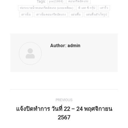
Tags:
psc(1988)
คอนกรีตอัดแรง
ท่อระบายน้ำคอนกรีตอัดแรง (แบบเหลี่ยม)
พี เอส ซี กรุ๊ป
เสารั้ว
เสาเข็ม
เสาเข็มคอนกรีตอัดแรง
แผ่นพื้น
แผ่นพื้นสำเร็จรูป
Author:
admin
PREVIOUS
Post
แจ้งปิดทำการ วันที่ 22 – 24 พฤศจิกายน
navigation
Previous
2567
post: