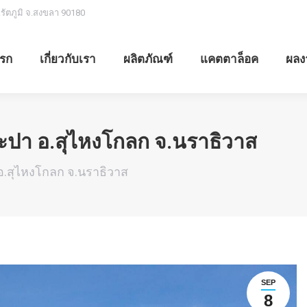
.รัตภูมิ จ.สงขลา 90180
รก
เกี่ยวกับเรา
ผลิตภัณฑ์
แคตตาล็อค
ผลง
ปา อ.สุไหงโกลก จ.นราธิวาส
.สุไหงโกลก จ.นราธิวาส
SEP
8