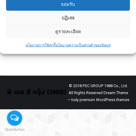
ยอมรับ
ปฏิเสธ
ความสำคัญของท่อคอนกรีต
ดูรายละเอียด
ข่าวประชาสัมพันธ์
By
admin
August 28, 2023
เสาเข็ม (Pile) เรื่องไม่เล็กที่คุณควรใส่ใจ
นโยบายการใช้คุกกี้
นโยบายความเป็นส่วนตัวของข้อมูล
© 2018 PSC GROUP 1988 Co., Ltd.
All Rights Reserved Dream-Theme
— truly
premium WordPress themes