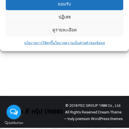
ยอมรับ
ปฏิเสธ
การดูแลบ้านช่วงหน้าฝน
ดูรายละเอียด
ข่าวประชาสัมพันธ์
By
admin
August 27, 2024
การเลือกใช้บันไดในบ้านหรืออาคารนั้นมีความ
นโยบายการใช้คุกกี้
นโยบายความเป็นส่วนตัวของข้อมูล
สำคัญทั้งในด้านการใช้งานและความสวยงาม
บันไดไม้และบันไดปูนเป็นวัสดุที่นิยมใช้กันอย่าง
แพร่หลาย
© 2018 PSC GROUP 1988 Co., Ltd.
All Rights Reserved Dream-Theme
— truly
premium WordPress themes