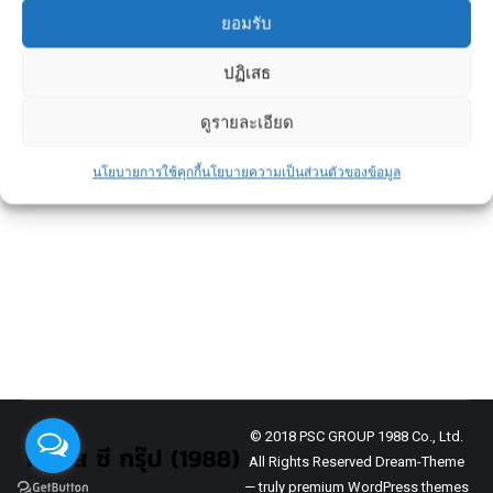
ยอมรับ
ปฏิเสธ
บ้านหลังแรกต้องรู้! 10 ขั้นตอนก่อน
ตัดสินใจซื้อ
ดูรายละเอียด
ข่าวประชาสัมพันธ์
By
admin
July 30, 2025
นโยบายการใช้คุกกี้
นโยบายความเป็นส่วนตัวของข้อมูล
บ้านคือทรัพย์สินชิ้นใหญ่ที่มีมูลค่ามากที่สุดใน
ชีวิตของหลายคน
การทำประกันบ้านจึงไม่ใช่แค่การ “ซื้อเพิ่ม” แต่
เป็นการ “คุ้มครองการลงทุน” ที่คุณใช้
© 2018 PSC GROUP 1988 Co., Ltd.
All Rights Reserved Dream-Theme
— truly
premium WordPress themes