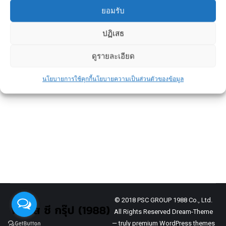
ยอมรับ
ปฏิเสธ
ทำไมการซื้อบ้านหลังแรกควรเริ่มด้วย
การตั้งเป้าหมายร่วมกัน
ดูรายละเอียด
ข่าวประชาสัมพันธ์
By
admin
August 25, 2025
นโยบายการใช้คุกกี้
นโยบายความเป็นส่วนตัวของข้อมูล
บ้านคือทรัพย์สินชิ้นใหญ่ที่มีมูลค่ามากที่สุดใน
ชีวิตของหลายคน
การทำประกันบ้านจึงไม่ใช่แค่การ “ซื้อเพิ่ม” แต่
เป็นการ “คุ้มครองการลงทุน” ที่คุณใช้
© 2018 PSC GROUP 1988 Co., Ltd.
All Rights Reserved Dream-Theme
— truly
premium WordPress themes