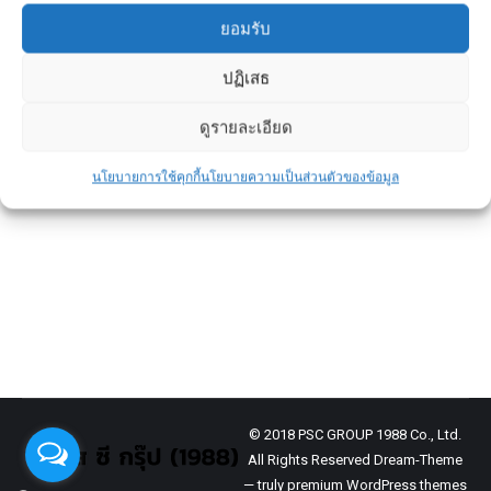
ยอมรับ
ดอกเบี้ยคงที่ vs ดอกเบี้ยลอยตัว เลือก
ปฏิเสธ
แบบไหนดีสำหรับการกู้บ้านระยะยาว
ดูรายละเอียด
ข่าวประชาสัมพันธ์
By
admin
February 16, 2026
นโยบายการใช้คุกกี้
นโยบายความเป็นส่วนตัวของข้อมูล
บ้านคือทรัพย์สินชิ้นใหญ่ที่มีมูลค่ามากที่สุดใน
ชีวิตของหลายคน
การทำประกันบ้านจึงไม่ใช่แค่การ “ซื้อเพิ่ม” แต่
เป็นการ “คุ้มครองการลงทุน” ที่คุณใช้
© 2018 PSC GROUP 1988 Co., Ltd.
All Rights Reserved Dream-Theme
— truly
premium WordPress themes