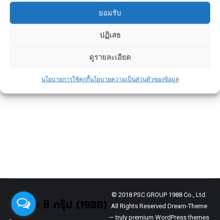
ยอมรับ
10 เรื่องที่ควรรู้ก่อนซื้อบ้านหลังแรก
ปฏิเสธ
เพื่อไม่ให้พลาดในระยะยาว
ดูรายละเอียด
ข่าวประชาสัมพันธ์
By
admin
May 14, 2026
นโยบายการใช้คุกกี้
นโยบายความเป็นส่วนตัวของข้อมูล
บ้านคือทรัพย์สินชิ้นใหญ่ที่มีมูลค่ามากที่สุดใน
ชีวิตของหลายคน
การทำประกันบ้านจึงไม่ใช่แค่การ “ซื้อเพิ่ม” แต่
เป็นการ “คุ้มครองการลงทุน” ที่คุณใช้
© 2018 PSC GROUP 1988 Co., Ltd.
All Rights Reserved Dream-Theme
— truly
premium WordPress themes