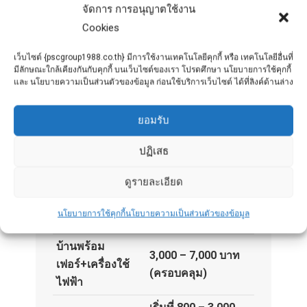
จัดการ การอนุญาตใช้งาน
มีค่า
โจรกรรม + น้ำท่วม
Cookies
เพิ่มประกันชีวิตผู้กู้ เพื่อลด
ผ่อนบ้านอยู่
ภาระทายาทหากเกิดเหตุ
เว็บไซต์ {pscgroup1988.co.th} มีการใช้งานเทคโนโลยีคุกกี้ หรือ เทคโนโลยีอื่นที่
มีลักษณะใกล้เคียงกันกับคุกกี้ บนเว็บไซต์ของเรา โปรดศึกษา นโยบายการใช้คุกกี้
และ นโยบายความเป็นส่วนตัวของข้อมูล ก่อนใช้บริการเว็บไซต์ ได้ที่ลิงค์ด้านล่าง
ยอมรับ
? ค่าเบี้ยประกันบ้านโดยประมาณ
ปฏิเสธ
เบี้ยต่อปี (โดย
ประเภทบ้าน
ประมาณ)
ดูรายละเอียด
บ้านเดี่ยวมูลค่า 2
1,000 – 2,000 บาท
นโยบายการใช้คุกกี้
นโยบายความเป็นส่วนตัวของข้อมูล
ล้าน
(อัคคีภัยพื้นฐาน)
บ้านพร้อม
3,000 – 7,000 บาท
เฟอร์+เครื่องใช้
(ครอบคลุม)
ไฟฟ้า