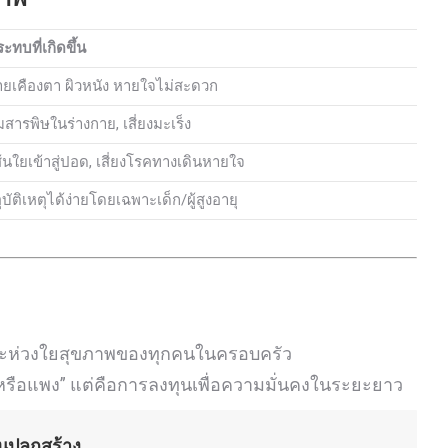
ะทบที่เกิดขึ้น
ยเคืองตา ผิวหนัง หายใจไม่สะดวก
สารพิษในร่างกาย, เสี่ยงมะเร็ง
เส้นใยเข้าสู่ปอด, เสี่ยงโรคทางเดินหายใจ
ุบัติเหตุได้ง่ายโดยเฉพาะเด็ก/ผู้สูงอายุ
ัยและห่วงใยสุขภาพของทุกคนในครอบครัว
ถูกหรือแพง” แต่คือการลงทุนเพื่อความมั่นคงในระยะยาว
นปลูกสร้าง