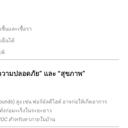
ื้นและเชื้อรา
ย็นได้
พ้
อ “ความปลอดภัย” และ “สุขภาพ”
ounds) สูง เช่น ฟอร์มัลดีไฮด์ อาจก่อให้เกิดอาการ
ั่งก่อมะเร็งในระยะยาว
 VOC สำหรับทาภายในบ้าน