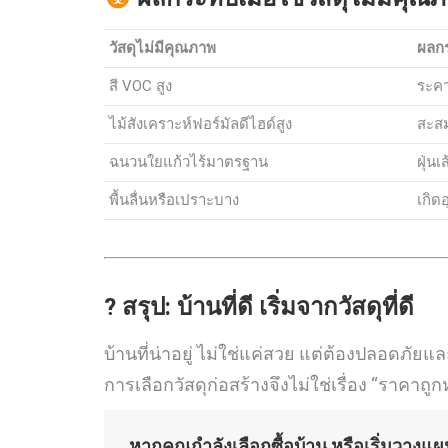
วัสดุไม่มีคุณภาพ
ผลกร
สี VOC สูง
ระคา
ไม้สังเคราะห์ฟอร์มัลดีไฮด์สูง
สะสม
ฉนวนใยแก้วไร้มาตรฐาน
ฝุ่น
พื้นลื่นหรือเปราะบาง
เกิดอ
?️ สรุป: บ้านที่ดี เริ่มจากวัสดุที่ดี
บ้านที่น่าอยู่ ไม่ใช่แค่สวย แต่ต้องปลอดภ
การเลือกวัสดุก่อสร้างจึงไม่ใช่เรื่อง “ราคา
หากคุณกำลังเลือกซื้อบ้าน หรือเริ่มวางแผ