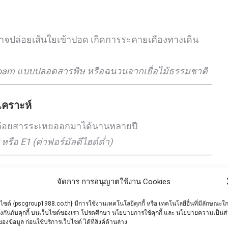
อาจปล่อยเส้นใยเข้าปอด เกิดการระคายเคืองทางเดิน
Foam แบบปลอดสารพิษ หรือฉนวนจากเยื่อไม้ธรรมชาติ
งเคราะห์
ึ่งปล่อยสารระเหยออกมาได้นานหลายปี
หรือ E1 (ค่าฟอร์มัลดีไฮด์ต่ำ)
จัดการ การอนุญาตใช้งาน Cookies
บไซต์ {pscgroup1988.co.th} มีการใช้งานเทคโนโลยีคุกกี้ หรือ เทคโนโลยีอื่นที่มีลักษณะใก
ยงกันกับคุกกี้ บนเว็บไซต์ของเรา โปรดศึกษา นโยบายการใช้คุกกี้ และ นโยบายความเป็นส
ือปล่อย VOC
ของข้อมูล ก่อนใช้บริการเว็บไซต์ ได้ที่ลิงค์ด้านล่าง