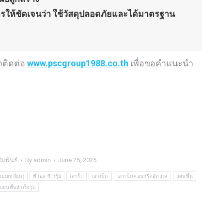
ารให้ชัดเจนว่า
ใช้วัสดุปลอดภัยและได้มาตรฐาน
ถติดต่อ
www.pscgroup1988.co.th
เพื่อขอคำแนะนำ
มพันธ์
By
admin
June 25, 2025
บบเหลี่ยม)
พี เอส ซี กรุ๊ป
เสารั้ว
เสาเข็ม
เสาเข็มคอนกรีตอัดแรง
แผ่นพื้น
แผ่นพื้นสำเร็จรูป