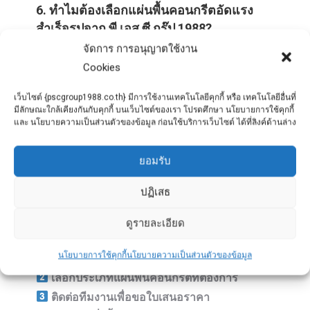
6. ทำไมต้องเลือกแผ่นพื้นคอนกรีตอัดแรง
สำเร็จรูปจาก พี เอส ซี กรุ๊ป 1988?
จัดการ การอนุญาตใช้งาน
?️
โรงงานผลิตที่ได้มาตรฐาน
– ผลิตภัณฑ์ผ่านการ
Cookies
รับรองมาตรฐานและทดสอบคุณภาพ ?
เทคโนโลยี
การผลิตทันสมัย
– ใช้เครื่องจักรอัตโนมัติที่แม่นยำ
เว็บไซต์ {pscgroup1988.co.th} มีการใช้งานเทคโนโลยีคุกกี้ หรือ เทคโนโลยีอื่นที่
มีลักษณะใกล้เคียงกันกับคุกกี้ บนเว็บไซต์ของเรา โปรดศึกษา นโยบายการใช้คุกกี้
และรวดเร็ว ?
บริการครบวงจร
– ตั้งแต่การ
และ นโยบายความเป็นส่วนตัวของข้อมูล ก่อนใช้บริการเว็บไซต์ ได้ที่ลิงค์ด้านล่าง
ออกแบบ ผลิต ขนส่ง และติดตั้งแผ่นพื้นคอนกรีต ?
ราคาแข่งขันได้
– ช่วยลดต้นทุนของโครงการ
ยอมรับ
ก่อสร้าง
ปฏิเสธ
7. วิธีการสั่งซื้อแผ่นพื้นคอนกรีตอัดแรง
ดูรายละเอียด
สำเร็จรูปกับ พี เอส ซี กรุ๊ป 1988
นโยบายการใช้คุกกี้
นโยบายความเป็นส่วนตัวของข้อมูล
เข้าเว็บไซต์
www.pscgroup1988.co.th
เลือกประเภทแผ่นพื้นคอนกรีตที่ต้องการ
ติดต่อทีมงานเพื่อขอใบเสนอราคา