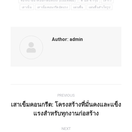
ท่อระบายน้ำคอนกรีตอัดแรง (แบบเหลี่ยม)
พี เอส ซี กรุ๊ป
เสารั้ว
เสาเข็ม
เสาเข็มคอนกรีตอัดแรง
แผ่นพื้น
แผ่นพื้นสำเร็จรูป
Author:
admin
PREVIOUS
Post
เสาเข็มคอนกรีต: โครงสร้างที่มั่นคงและแข็ง
navigation
Previous
แรงสำหรับทุกงานก่อสร้าง
post:
NEXT