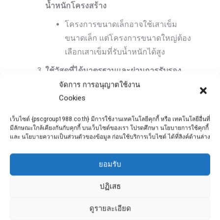
น้ำหนักโครงสร้าง
โครงการขนาดเล็กอาจใช้เสาเข็ม
ขนาดเล็ก แต่โครงการขนาดใหญ่ต้อง
เลือกเสาเข็มที่รับน้ำหนักได้สูง
ใช้วัสดุที่ได้มาตรฐานและผ่านการรับรอง
จัดการ การอนุญาตใช้งาน
ควรเลือกเสาเข็มจากผู้ผลิตที่มี
Cookies
มาตรฐานการผลิตและการรับรอง
คุณภาพ
เว็บไซต์ {pscgroup1988.co.th} มีการใช้งานเทคโนโลยีคุกกี้ หรือ เทคโนโลยีอื่นที่
มีลักษณะใกล้เคียงกันกับคุกกี้ บนเว็บไซต์ของเรา โปรดศึกษา นโยบายการใช้คุกกี้
ตรวจสอบความพร้อมของอุปกรณ์และทีม
และ นโยบายความเป็นส่วนตัวของข้อมูล ก่อนใช้บริการเว็บไซต์ ได้ที่ลิงค์ด้านล่าง
งานติดตั้ง
ยอมรับ
เลือกผู้ให้บริการที่มีประสบการณ์และ
อุปกรณ์ที่ทันสมัยเพื่อให้การติดตั้งเป็น
ปฏิเสธ
ไปอย่างมีประสิทธิภาพ
ดูรายละเอียด