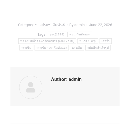
Category:
ข่าวประชาสัมพันธ์
By
admin
June 22, 2026
Tags:
psc(1988)
คอนกรีตอัดแรง
ท่อระบายน้ำคอนกรีตอัดแรง (แบบเหลี่ยม)
พี เอส ซี กรุ๊ป
เสารั้ว
เสาเข็ม
เสาเข็มคอนกรีตอัดแรง
แผ่นพื้น
แผ่นพื้นสำเร็จรูป
Author:
admin