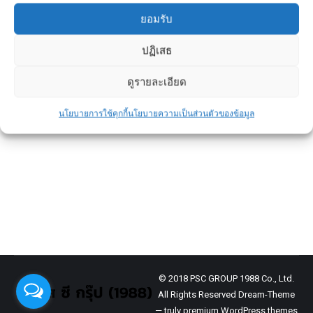
ยอมรับ
ปฏิเสธ
แผ่นพื้นคอนกรีตอัดแรงสำเร็จรูป
ดูรายละเอียด
ข่าวประชาสัมพันธ์
By
admin
June 22, 2026
นโยบายการใช้คุกกี้
นโยบายความเป็นส่วนตัวของข้อมูล
บ้านคือทรัพย์สินชิ้นใหญ่ที่มีมูลค่ามากที่สุดใน
ชีวิตของหลายคน
การทำประกันบ้านจึงไม่ใช่แค่การ “ซื้อเพิ่ม” แต่
เป็นการ “คุ้มครองการลงทุน” ที่คุณใช้
© 2018 PSC GROUP 1988 Co., Ltd.
All Rights Reserved Dream-Theme
— truly
premium WordPress themes