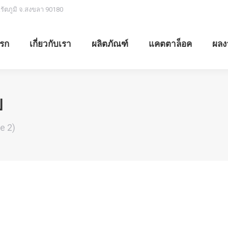
.รัตภูมิ จ.สงขลา 90180
รก
เกี่ยวกับเรา
ผลิตภัณฑ์
แคตตาล็อค
ผลง
ป
e 2)