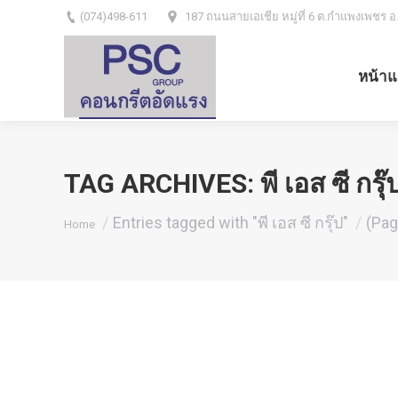
(074)498-611
187 ถนนสายเอเชีย หมู่ที่ 6 ต.กำแพงเพชร อ
หน้าแ
TAG ARCHIVES:
พี เอส ซี กรุ๊
You are here:
Entries tagged with "พี เอส ซี กรุ๊ป"
(Pag
Home