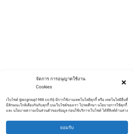
สิ่งที่ต้องคำนึงเมื่อต้องวางท่อระบายน้ำ
จัดการ การอนุญาตใช้งาน
คอนกรีต
Cookies
ข่าวประชาสัมพันธ์
By
admin
April 17, 2022
เว็บไซต์ {pscgroup1988.co.th} มีการใช้งานเทคโนโลยีคุกกี้ หรือ เทคโนโลยีอื่นที่
การวางท่อระบายน้ำคอนกรีต เป็นงานก่อสร้าง
มีลักษณะใกล้เคียงกันกับคุกกี้ บนเว็บไซต์ของเรา โปรดศึกษา นโยบายการใช้คุกกี้
สาธารณูปโภคขนาดใหญ่ที่ข้องเกี่ยวกับคนส่วน
และ นโยบายความเป็นส่วนตัวของข้อมูล ก่อนใช้บริการเว็บไซต์ ได้ที่ลิงค์ด้านล่าง
มากและมักนำมาใช้งานเพื่อส่วนรวม
ยอมรับ