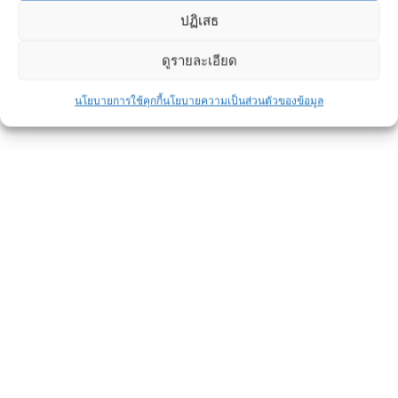
ปฏิเสธ
ดูรายละเอียด
นโยบายการใช้คุกกี้
นโยบายความเป็นส่วนตัวของข้อมูล
ท่อใยหินคืออะไร ต่างจากท่อระบายน้ำ
คอนกรีตอย่างไร
ข่าวประชาสัมพันธ์
By
admin
April 10, 2022
ท่อใยหิน หรือท่อซีเมนต์ใยหิน เป็นท่อที่พบเห็น
ได้ยินบ่อย ๆ หลายคนคงสงสัยว่าท่อใยหินเป็น