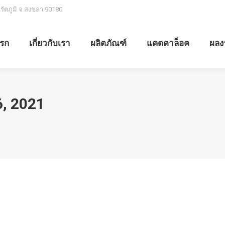
.รัตภูมิ จ.สงขลา 90180
รก
เกี่ยวกับเรา
ผลิตภัณฑ์
แคตตาล็อค
ผลง
, 2021