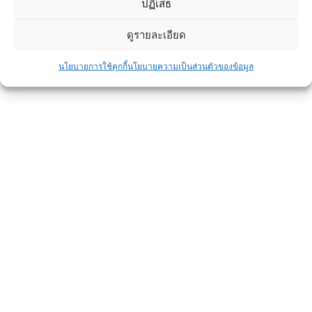
ปฏิเสธ
งานก่อสร้างส่วนใหญ่มักใช้กับงานระบบวางท่อ
ระบายน้ำ
ดูรายละเอียด
นโยบายการใช้คุกกี้
นโยบายความเป็นส่วนตัวของข้อมูล
ทำไมรั้วบ้านถึงล้ม
ข่าวประชาสัมพันธ์
By
admin
March 27, 2022