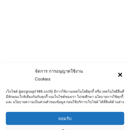
จัดการ การอนุญาตใช้งาน
Cookies
เว็บไซต์ {pscgroup1988.co.th} มีการใช้งานเทคโนโลยีคุกกี้ หรือ เทคโนโลยีอื่นที่
บ่อพักคอนกรีตมีกี่ประเภท และควร
มีลักษณะใกล้เคียงกันกับคุกกี้ บนเว็บไซต์ของเรา โปรดศึกษา นโยบายการใช้คุกกี้
เลือกใช้อย่างไรให้เหมาะสม
และ นโยบายความเป็นส่วนตัวของข้อมูล ก่อนใช้บริการเว็บไซต์ ได้ที่ลิงค์ด้านล่าง
ข่าวประชาสัมพันธ์
By
admin
April 3, 2022
ยอมรับ
บ่อพักคอนกรีตสำเร็จรูป วัสดุที่สำคัญสำหรับ