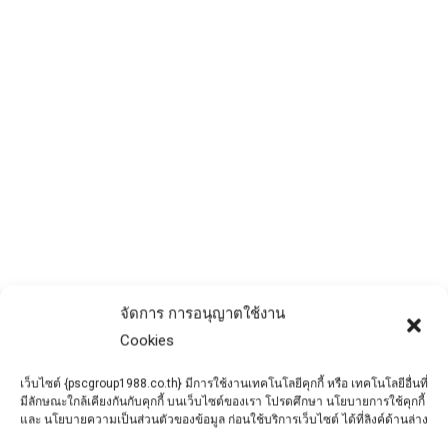
จัดการ การอนุญาตใช้งาน
5 ปัญหาของดาดฟ้าหลังคาร้าวรั่วซึม รู้
Cookies
ไว้ก่อนเกิดเหตุบานปลาย
เว็บไซต์ {pscgroup1988.co.th} มีการใช้งานเทคโนโลยีคุกกี้ หรือ เทคโนโลยีอื่นที่
ข่าวประชาสัมพันธ์
By
admin
May 19, 2024
มีลักษณะใกล้เคียงกันกับคุกกี้ บนเว็บไซต์ของเรา โปรดศึกษา นโยบายการใช้คุกกี้
และ นโยบายความเป็นส่วนตัวของข้อมูล ก่อนใช้บริการเว็บไซต์ ได้ที่ลิงค์ด้านล่าง
เห็นรอยร้าวเล็ก ๆ บนพื้นดาดฟ้าอย่านิ่งนอนใจ