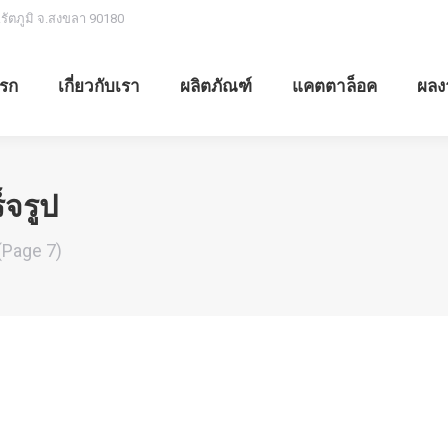
.รัตภูมิ จ.สงขลา 90180
รก
เกี่ยวกับเรา
ผลิตภัณฑ์
แคตตาล็อค
ผลง
็จรูป
(Page 7)