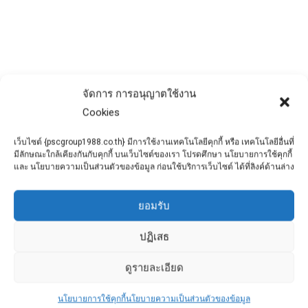
(เช่น หิน ทราย หรือ กรวด) และ น้ำ โดยอาจจะ
มีสารเคมีเติมเพิ่มเข้าไปสำหรับคุณสมบัติด้าน
อื่น เมื่อผสมเสร็จคอนกรีตจะแข็งตัวอย่างช้าๆ
ซึ่งน้ำและซีเมนต์จะทำปฏิกิริยาทางเคมีกันใน
ลักษณะที่เรียกว่าการไฮเดรชัน โดยซีเมนต์จะ
จัดการ การอนุญาตใช้งาน
เริ่มจับตัวกับวัสดุอื่นและแข็งตัว ซึ่งในสถานะนี้
Cookies
จะนิยมเรียกกันว่าคอนกรีต ความแข็งแรงของ
คอนกรีตจะเพิ่มขึ้นเรื่อยๆหลังจากที่ผสม และยัง
เว็บไซต์ {pscgroup1988.co.th} มีการใช้งานเทคโนโลยีคุกกี้ หรือ เทคโนโลยีอื่นที่
แข็งแรงขึ้นภายหลังจากการแข็งตัว โดย
มีลักษณะใกล้เคียงกันกับคุกกี้ บนเว็บไซต์ของเรา โปรดศึกษา นโยบายการใช้คุกกี้
และ นโยบายความเป็นส่วนตัวของข้อมูล ก่อนใช้บริการเว็บไซต์ ได้ที่ลิงค์ด้านล่าง
ประมาณหลังจากแข็งตัวแล้ว 28 วัน ความแข็ง
แรงจะเริ่มคงที่ คอนกรีตมีใช้กันในงานก่อสร้าง
ยอมรับ
หลายชนิด ซึ่งรวม
ถึง อาคาร ถนน เขื่อน สะพาน อนุสาวรีย์ และ
ปฏิเสธ
งานก่อสร้างต่างๆ ซึ่งมีเห็นได้ทั่วไป คุณสมบัติ
ดูรายละเอียด
หลักของคอนกรีตคือการรับแรงอัดสูง ในขณะที่
สามารถรับแรงดึงได้ต่ำ (ประมาณ 10% ของแรง
นโยบายการใช้คุกกี้
นโยบายความเป็นส่วนตัวของข้อมูล