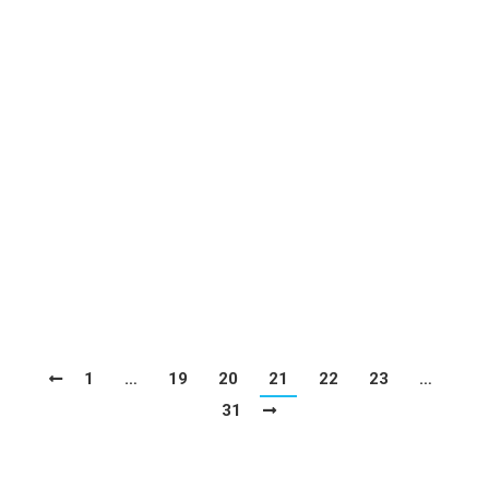
อันอาจจะเกิดขึ้นได้บนชิ้นงาน คอนกรีตพิมพ์
ลายสำเร็จรูปมีคุณภาพดี แข็งแรง คงทน รับน้ำ
หนักได้ดี แต่ราคาถูก จากที่กล่าวมาทั้งหมด
ทาง Cmould ได้มีน้ำยา Polyurethane สำหรับ
หล่อขึ้นรูปเป็นแม่พิมพ์ได้ ด้วย 10 ขั้นตอนง่าย
ๆ คลิก! แม่พิมพ์คอนกรีตที่ทำจาก Polyurethane
มีความยืดหยุ่นดี แข็งแรง เหนียว ไม่ฉีกขาดง่าย
ทนทานต่อสารเคมีและความร้อนจากปูน ไม่หด
ตัว มีอายุการใช้งานยาวนาน และที่สำคัญ…
1
…
19
20
21
22
23
…
31