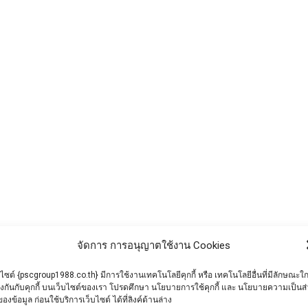
laved Aerated Concrete)
d Aerated Concrete) คอนกรีตมวลเบา (Autoclaved Aerated
จัดการ การอนุญาตใช้งาน Cookies
บไซต์ {pscgroup1988.co.th} มีการใช้งานเทคโนโลยีคุกกี้ หรือ เทคโนโลยีอื่นที่มีลักษณะใก
ยงกันกับคุกกี้ บนเว็บไซต์ของเรา โปรดศึกษา นโยบายการใช้คุกกี้ และ นโยบายความเป็นส
ของข้อมูล ก่อนใช้บริการเว็บไซต์ ได้ที่ลิงค์ด้านล่าง