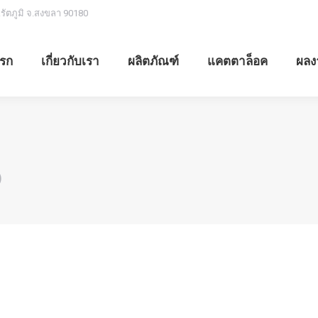
.รัตภูมิ จ.สงขลา 90180
รก
เกี่ยวกับเรา
ผลิตภัณฑ์
แคตตาล็อค
ผลง
)