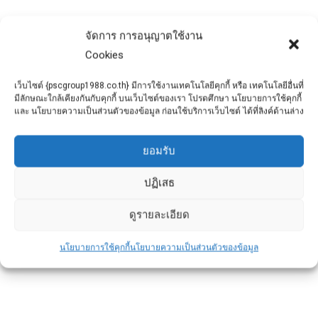
ข่าวประชาสัมพันธ์
By
admin
September 2, 2025
จัดการ การอนุญาตใช้งาน
บ้านคือทรัพย์สินชิ้นใหญ่ที่มีมูลค่ามากที่สุดใน
Cookies
ชีวิตของหลายคน
การทำประกันบ้านจึงไม่ใช่แค่การ “ซื้อเพิ่ม” แต่
เว็บไซต์ {pscgroup1988.co.th} มีการใช้งานเทคโนโลยีคุกกี้ หรือ เทคโนโลยีอื่นที่
มีลักษณะใกล้เคียงกันกับคุกกี้ บนเว็บไซต์ของเรา โปรดศึกษา นโยบายการใช้คุกกี้
เป็นการ “คุ้มครองการลงทุน” ที่คุณใช้
และ นโยบายความเป็นส่วนตัวของข้อมูล ก่อนใช้บริการเว็บไซต์ ได้ที่ลิงค์ด้านล่าง
ยอมรับ
ปฏิเสธ
ดูรายละเอียด
นโยบายการใช้คุกกี้
นโยบายความเป็นส่วนตัวของข้อมูล