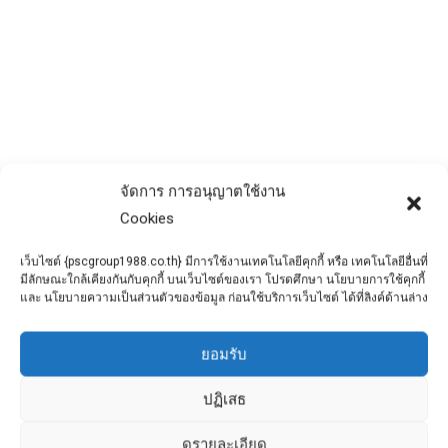
กฎหมายว่าด้วยเรื่องเสาเข็มเจาะ
ข่าวประชาสัมพันธ์
By
admin
December 8, 2019
ก่อนที่ท่านจะตัดสินใจดำเนินการเสาเข็มเจาะ
จัดการ การอนุญาตใช้งาน
นั้น จำเป็นอย่างมากที่ต้องศึกษาให้เข้าใจเกี่ยว
Cookies
กับกฎหมายที่ว่าด้วยการก่อสร้างอาคาร ถ้าไม่
ศึกษาแล้วอาจจะก่อให่เกิดปัญหาตามในภาย
เว็บไซต์ {pscgroup1988.co.th} มีการใช้งานเทคโนโลยีคุกกี้ หรือ เทคโนโลยีอื่นที่
มีลักษณะใกล้เคียงกันกับคุกกี้ บนเว็บไซต์ของเรา โปรดศึกษา นโยบายการใช้คุกกี้
หลัง
และ นโยบายความเป็นส่วนตัวของข้อมูล ก่อนใช้บริการเว็บไซต์ ได้ที่ลิงค์ด้านล่าง
ยอมรับ
ปฏิเสธ
ดูรายละเอียด