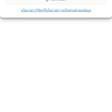
นโยบายการใช้คุกกี้
นโยบายความเป็นส่วนตัวของข้อมูล
บ้านโครงสร้างเหล็ก VS โครงสร้าง
คอนกรีต แบบไหนดีกว่ากัน
ข่าวประชาสัมพันธ์
By
admin
November 24, 2019
อีกหนึ่งวัสดุที่แสดงถึงการเปลี่ยนแปลงของกาล
เวลาคือ บ้านโครงสร้างเหล็ก ยุคสมัยผ่านไป
สภาพแวดล้อมการอยู่อาศัยก็เปลี่ยนไปตาม
บริบทต่างๆ โครงสร้างอาคารบ้านเรือนก็เช่นกัน
จากโครงสร้างไม้ สู่โครงสร้างคอนกรีต จนมา
ถึงบ้านโครงสร้างเหล็ก