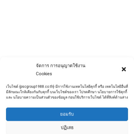
โครงการก่อสร้างอาคารเพาะเลี้ยงสัตว์
น้ำชายฝั่ง วิทยาลัยประมงสงขลา
จัดการ การอนุญาตใช้งาน
Cookies
ผลงาน
By
admin
November 7, 2018
โดยบริษัทมหาฤกษ์ดำรงพัฒนา จำกัด
เว็บไซต์ {pscgroup1988.co.th} มีการใช้งานเทคโนโลยีคุกกี้ หรือ เทคโนโลยีอื่นที่
มีลักษณะใกล้เคียงกันกับคุกกี้ บนเว็บไซต์ของเรา โปรดศึกษา นโยบายการใช้คุกกี้
และ นโยบายความเป็นส่วนตัวของข้อมูล ก่อนใช้บริการเว็บไซต์ ได้ที่ลิงค์ด้านล่าง
ยอมรับ
ปฏิเสธ