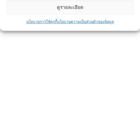
ดูรายละเอียด
นโยบายการใช้คุกกี้
นโยบายความเป็นส่วนตัวของข้อมูล
โครงการก่อสร้างไซโล บริษัทเจริญ
โภคภัณณ์อาหารสัตว์ (ซีพี น้ำน้อย)
สงขลา
ผลงาน
By
admin
November 7, 2018
โดย บริษัทยูดาห์ บิสซิเนส จำกัด