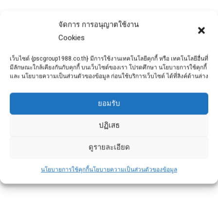
ข่าวประชาสัมพันธ์
By
admin
September 2, 2025
จัดการ การอนุญาตใช้งาน
บ้านคือทรัพย์สินชิ้นใหญ่ที่มีมูลค่ามากที่สุดใน
Cookies
ชีวิตของหลายคน
การทำประกันบ้านจึงไม่ใช่แค่การ “ซื้อเพิ่ม” แต่
เว็บไซต์ {pscgroup1988.co.th} มีการใช้งานเทคโนโลยีคุกกี้ หรือ เทคโนโลยีอื่นที่
มีลักษณะใกล้เคียงกันกับคุกกี้ บนเว็บไซต์ของเรา โปรดศึกษา นโยบายการใช้คุกกี้
เป็นการ “คุ้มครองการลงทุน” ที่คุณใช้
และ นโยบายความเป็นส่วนตัวของข้อมูล ก่อนใช้บริการเว็บไซต์ ได้ที่ลิงค์ด้านล่าง
ยอมรับ
ปฏิเสธ
ดูรายละเอียด
นโยบายการใช้คุกกี้
นโยบายความเป็นส่วนตัวของข้อมูล