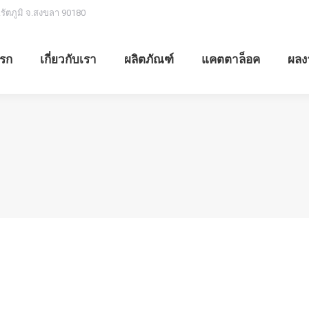
.รัตภูมิ จ.สงขลา 90180
รก
เกี่ยวกับเรา
ผลิตภัณฑ์
แคตตาล็อค
ผลง
)